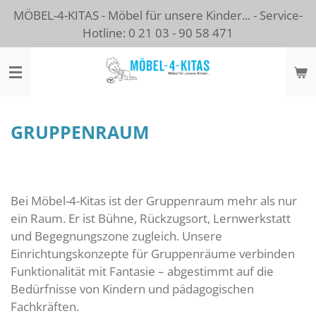
MÖBEL-4-KITAS - Möbel für unsere Kinder... - Service-
Zum
Hotline: 0 21 03 - 90 58 471
Hauptinhalt
springen
GRUPPENRAUM
Bei Möbel-4-Kitas ist der Gruppenraum mehr als nur
ein Raum. Er ist Bühne, Rückzugsort, Lernwerkstatt
und Begegnungszone zugleich. Unsere
Einrichtungskonzepte für Gruppenräume verbinden
Funktionalität mit Fantasie – abgestimmt auf die
Bedürfnisse von Kindern und pädagogischen
Fachkräften.