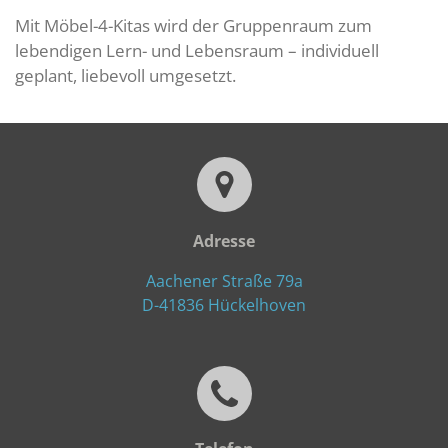
Mit Möbel-4-Kitas wird der Gruppenraum zum
lebendigen Lern- und Lebensraum – individuell
geplant, liebevoll umgesetzt.
Adresse
Aachener Straße 79a
D-41836 Hückelhoven