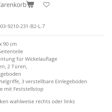
Warenkorb
03-9210-231-B2-L.7
 x 90 cm
Seitenteile
antung für Wickelauflage
n, 2 Türen,
legeboden
elgriffe, 3 verstellbare Einlegeböden
 mit Feststellstop
en wahlweise rechts oder links