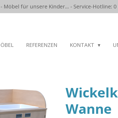
Möbel für unsere Kinder... - Service-Hotline: 0 
ÖBEL
REFERENZEN
KONTAKT
U
Wickel
Wanne