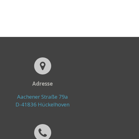
Adresse
Aachener Straße 79a
D-41836 Hückelhoven