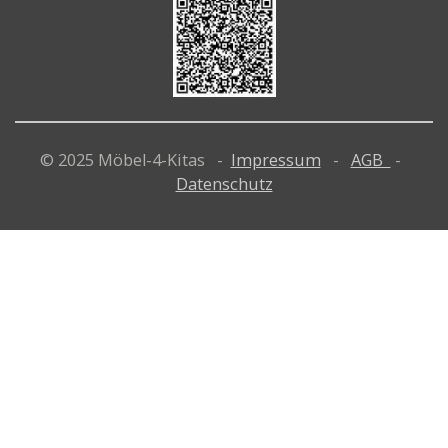
© 2025 Möbel-4-Kitas -
Impressum
-
AGB
-
Datenschutz