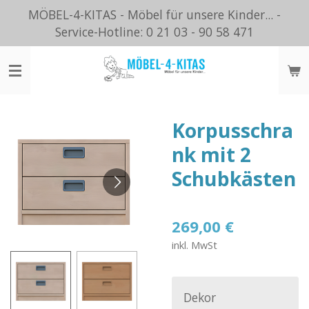
MÖBEL-4-KITAS - Möbel für unsere Kinder... -
Zum
Service-Hotline: 0 21 03 - 90 58 471
Hauptinhalt
springen
Korpusschra
nk mit 2
Schubkästen
269,00 €
inkl. MwSt
Dekor