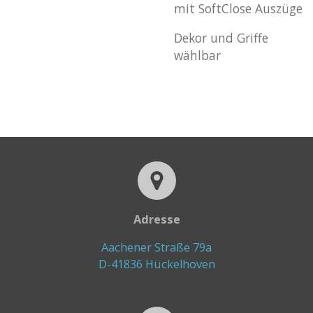
mit SoftClose Auszüge
Dekor und Griffe
wählbar
Adresse
Aachener Straße 79a
D-41836 Hückelhoven