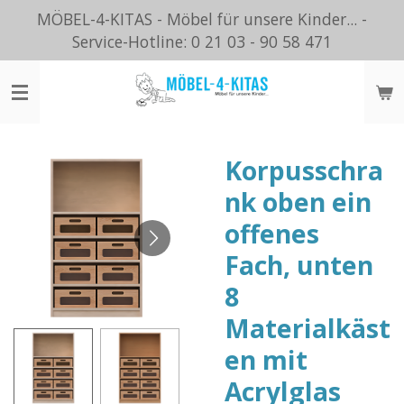
MÖBEL-4-KITAS - Möbel für unsere Kinder... -
Zum
Service-Hotline: 0 21 03 - 90 58 471
Hauptinhalt
springen
Korpusschra
nk oben ein
offenes
Fach, unten
8
Materialkäst
en mit
Acrylglas