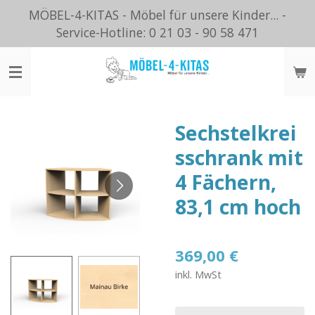
MÖBEL-4-KITAS - Möbel für unsere Kinder... -
Zum
Service-Hotline: 0 21 03 - 90 58 471
Hauptinhalt
springen
Sechstelkrei
sschrank mit
4 Fächern,
83,1 cm hoch
369,00 €
inkl. MwSt